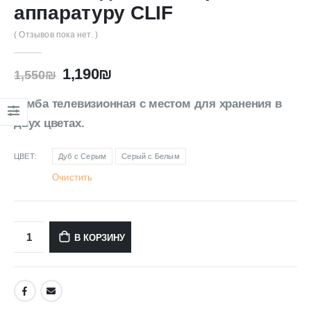
аппаратуру CLIF
( Отзывов пока нет. )
1,190
₪
1,550
₪
Тумба телевизионная с местом для хранения в
двух цветах.
ЦВЕТ
Дуб с Серым
Серый с Белым
Очистить
В КОРЗИНУ