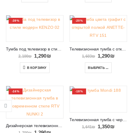
-39%
-20%
Тумба под телевизор в стиле модерн KENZO 02
Телевизионная тумба с открытой полкой и ящиками ANETTE-RTV 151
1,290
₪
1,290
₪
2,100
₪
1,603
₪
В КОРЗИНУ
ВЫБРАТЬ ...
-24%
-18%
Телевизионная тумба с черными ножками Mondi 188
Дизайнерская телевизионная тумба в современном стиле RTV NUNKI 2
1,350
₪
1,641
₪
1,290
₪
1,700
₪