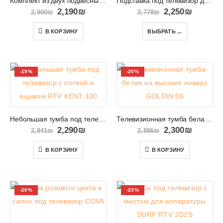
Комплект из двух подвесных на стену тумб RTV BINGO 140+140
Подставка под телевизор для гостиной в Израиле ADAM 180
2,190
₪
2,250
₪
2,900
₪
2,778
₪
В КОРЗИНУ
ВЫБРАТЬ ...
-19%
-20%
Небольшая тумба под телевизор с полкой и ящиком RTV KENT 100
Телевизионная тумба белая на высоких ножках GOLDIN 06
2,290
₪
2,300
₪
2,841
₪
2,886
₪
В КОРЗИНУ
В КОРЗИНУ
-20%
-23%