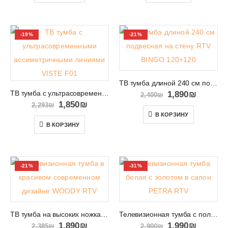
-19%
-21%
ТВ тумба длиной 240 см подвесная на стену RTV BINGO 120+120
ТВ тумба с ультрасовременными ассиметричными линиями VISTE F01
1,890
₪
2,400
₪
1,850
₪
2,293
₪
В КОРЗИНУ
В КОРЗИНУ
-21%
-31%
ТВ тумба на высоких ножках и местом для хранения WOODY RTV
Телевизионная тумба с полосками на золотых ножках PETRA RTV
1,890
₪
1,990
₪
2,385
₪
2,900
₪