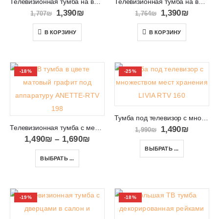
Телевизионная тумба на высоких ногах Diamond RTV154
Телевизионная тумба на высоких ножках PRIMO PRTV160
1,390
₪
1,390
₪
1,707
₪
1,764
₪
В КОРЗИНУ
В КОРЗИНУ
-18%
-25%
Тумба под телевизор с множеством мест хранения LIVIA RTV 160
Телевизионная тумба с местом для ТВ приставок и консолей ANETTE-RTV 198
1,490
₪
1,990
₪
1,490
₪
–
1,690
₪
ВЫБРАТЬ ...
ВЫБРАТЬ ...
-19%
-18%