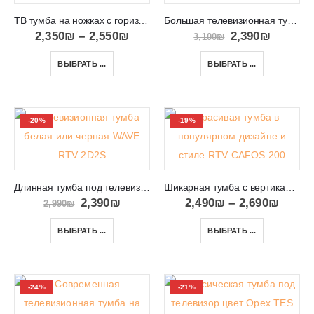
ТВ тумба на ножках с горизонтальными линиями в гостиную COVA
Большая телевизионная тумба в салон SURF RTV 2D2S
2,350
₪
–
2,550
₪
2,390
₪
3,100
₪
ВЫБРАТЬ ...
ВЫБРАТЬ ...
-20%
-19%
Длинная тумба под телевизор с местом для аппаратуры WAVE RTV 2D2S
Шикарная тумба с вертикальной фрезеровкой на дверцах RTV CAFOS 200
2,390
₪
2,490
₪
–
2,690
₪
2,990
₪
ВЫБРАТЬ ...
ВЫБРАТЬ ...
-24%
-21%