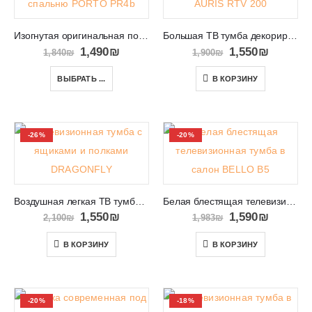
Изогнутая оригинальная подставка под телевизор PORTO PR4b
Большая ТВ тумба декорированная рейками AURIS RTV 200
1,490
₪
1,550
₪
1,840
₪
1,900
₪
ВЫБРАТЬ ...
В КОРЗИНУ
-26%
-20%
Воздушная легкая ТВ тумба на высоких ногах DRAGONFLY
Белая блестящая телевизионная тумба в салон BELLO B5
1,550
₪
1,590
₪
2,100
₪
1,983
₪
В КОРЗИНУ
В КОРЗИНУ
-20%
-18%