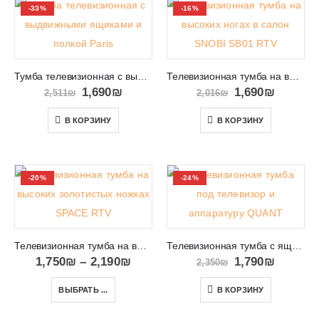
-33%
-16%
Тумба телевизионная с выдвижными ящиками и полкой Paris
Телевизионная тумба на высоких ногах в салон SNOBI SB01 RTV
1,690
₪
1,690
₪
2,511
₪
2,016
₪
В КОРЗИНУ
В КОРЗИНУ
-20%
-24%
Телевизионная тумба на высоких золотистых ножках SPACE RTV
Телевизионная тумба с ящиками и местом под аппаратуру QUANT 04
1,750
₪
–
2,190
₪
1,790
₪
2,350
₪
ВЫБРАТЬ ...
В КОРЗИНУ