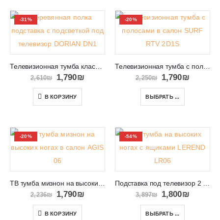
-31%
-20%
Телевизионная тумба классическая в салон DORIAN DN1
Телевизионная тумба с полосами в салон SURF RTV 2D1S
1,790
₪
1,790
₪
2,610
₪
2,250
₪
В КОРЗИНУ
ВЫБРАТЬ ...
-20%
-54%
ТВ тумба мизнон на высоких ногах в салон AGIS 06
Подставка под телевизор 2 метра в салон LEREND LR06
1,790
₪
1,800
₪
2,236
₪
3,897
₪
В КОРЗИНУ
ВЫБРАТЬ ...