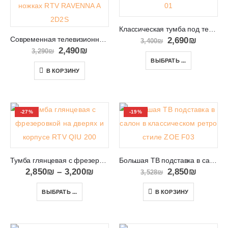
Классическая тумба под телевизор в Израиле TES 01
Современная телевизионная тумба на ножках RTV RAVENNA A 2D2S
2,690
₪
3,400
₪
2,490
₪
3,290
₪
ВЫБРАТЬ ...
В КОРЗИНУ
-27%
-19%
Тумба глянцевая с фрезеровкой на дверях и корпусе RTV QIU 200
Большая ТВ подставка в салон в классическом ретро стиле ZOE F03
2,850
₪
–
3,200
₪
2,850
₪
3,528
₪
ВЫБРАТЬ ...
В КОРЗИНУ