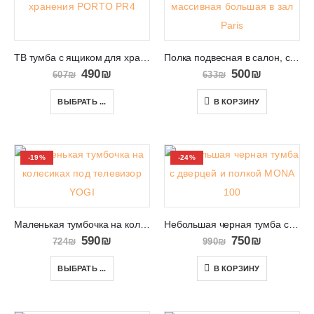
ТВ тумба с ящиком для хранения в салон PORTO PR4c
Полка подвесная в салон, спальню или кабинет Paris
490
₪
500
₪
607
₪
633
₪
ВЫБРАТЬ ...
В КОРЗИНУ
-19%
-24%
Маленькая тумбочка на колесиках под телевизор YOGI
Небольшая черная тумба с дверцей и полкой MONA 100
590
₪
750
₪
724
₪
990
₪
ВЫБРАТЬ ...
В КОРЗИНУ