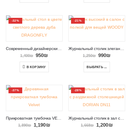
-32%
-21%
Современный дизайнерский журнальный столик DRAGONFLY
Журнальный столик элегантный на высоких ножках WOODY
950
₪
990
₪
1,400
₪
1,250
₪
В КОРЗИНУ
ВЫБРАТЬ ...
-37%
-28%
Прикроватная тумбочка VELVET 79
Журнальный столик в зал с раздвижной столешницей DORIAN DN11
1,190
₪
1,200
₪
1,890
₪
1,668
₪