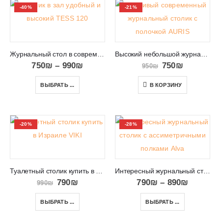
-40%
-21%
Журнальный стол в современном дизайне и стиле TESS 120
Высокий небольшой журнальный столик в салон или зал AURIS
750
₪
–
990
₪
750
₪
950
₪
ВЫБРАТЬ ...
В КОРЗИНУ
-20%
-28%
Туалетный столик купить в Израиле VIKI 15
Интересный журнальный столик с ассиметричными полками Alva
790
₪
790
₪
–
890
₪
990
₪
ВЫБРАТЬ ...
ВЫБРАТЬ ...