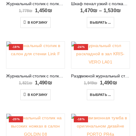
Журнальный столик с полкой и ящичком PRIMO PL107
Шкаф пенал узкий с полками и дверью Concept Pro 07
1,450
₪
1,470
₪
–
1,530
₪
1,778
₪
В КОРЗИНУ
ВЫБРАТЬ ...
-18%
-24%
Журнальный столик с полкой в салон Link F
Раздвижной журнальный столик в салон KRIS-VERO LA01
1,490
₪
1,490
₪
1,821
₪
1,949
₪
В КОРЗИНУ
ВЫБРАТЬ ...
-20%
-18%