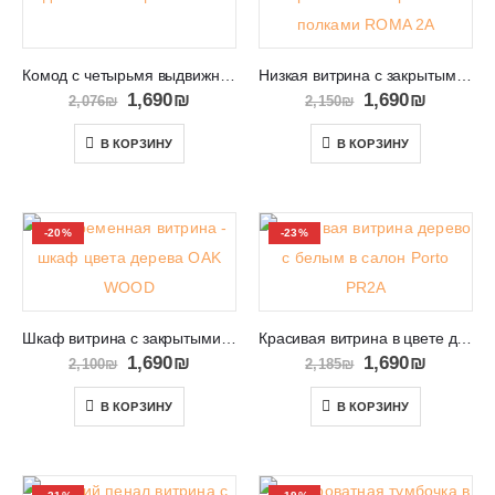
Комод с четырьмя выдвижными ящиками Paris
Низкая витрина с закрытыми и открытыми полками ROMA 2А
1,690
₪
1,690
₪
2,076
₪
2,150
₪
В КОРЗИНУ
В КОРЗИНУ
-20%
-23%
Шкаф витрина с закрытыми и открытыми полками OAK WOOD
Красивая витрина в цвете дерево с белым в салон Porto PR2A
1,690
₪
1,690
₪
2,100
₪
2,185
₪
В КОРЗИНУ
В КОРЗИНУ