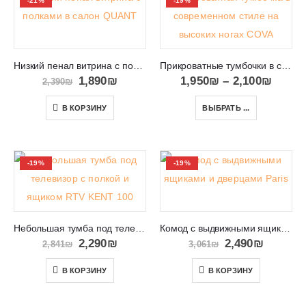
-21%
-19%
Низкий пенал витрина с полками в салон QUANT 07
Прикроватные тумбочки в современном стиле на высоких ногах COVA
1,890
₪
1,950
₪
–
2,100
₪
2,390
₪
В КОРЗИНУ
ВЫБРАТЬ ...
-19%
-19%
Небольшая тумба под телевизор с полкой и ящиком RTV KENT 100
Комод с выдвижными ящиками и дверцами Paris 014
2,290
₪
2,490
₪
2,841
₪
3,061
₪
В КОРЗИНУ
В КОРЗИНУ