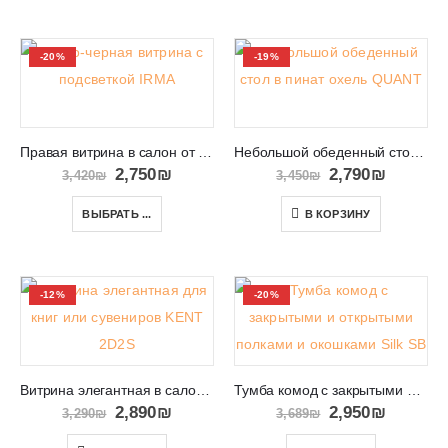
-20%
-19%
Правая витрина в салон от модульного комплекта IRMA
Небольшой обеденный стол в пинат охель QUANT 10
2,750
₪
2,790
₪
3,420
₪
3,450
₪
ВЫБРАТЬ ...
В КОРЗИНУ
-12%
-20%
Витрина элегантная в салон для сувениров KENT 2D2S
Тумба комод с закрытыми и открытыми полками и окошками Silk SB
2,890
₪
2,950
₪
3,290
₪
3,689
₪