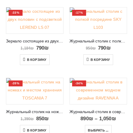
-33%
-17%
Зеркало состоящее из двух половин с подсветкой LEREND LS 07
Журнальный столик с полкой посредине SKY L103
790
₪
790
₪
1,184
₪
950
₪
В КОРЗИНУ
В КОРЗИНУ
-39%
-34%
Журнальный столик на ножках и местом хранения TOSCANIA 7
Журнальный столик в современном модном дизайне RAVENNA A
850
₪
890
₪
–
1,050
₪
1,390
₪
В КОРЗИНУ
ВЫБРАТЬ ...