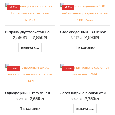
-22%
-18%
Витрина двустворчатая Польская со стеклами RUSO
Стол обеденный 130 небольшой раздвижной до 180 Paris
2,590
₪
–
2,850
₪
2,590
₪
3,175
₪
ВЫБРАТЬ ...
В КОРЗИНУ
-19%
-20%
Однодверный шкаф пенал с полками в салон QUANT 02
Левая витрина в салон от мизнона IRMA
2,650
₪
2,750
₪
3,290
₪
3,420
₪
В КОРЗИНУ
ВЫБРАТЬ ...