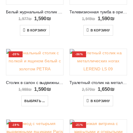
Белый журнальный столик на золотых ножках GOLDIN 08
Телевизионная тумба в оригинальном дизайне PORTO PR4a
1,590
₪
1,590
₪
1,977
₪
1,949
₪
В КОРЗИНУ
В КОРЗИНУ
-20%
-36%
Столик в салон с выдвижным ящиком и полочкой PETRA
Туалетный столик на металлических ногах LEREND LS 09
1,590
₪
1,650
₪
1,988
₪
2,570
₪
ВЫБРАТЬ ...
В КОРЗИНУ
-19%
-21%